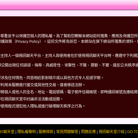
對尊重並予以保護您個人的隱私權。為了幫助您瞭解本網站如何蒐集、應用及保護您所
政策（Privacy Policy）。這份文件將告訴您，本網站在旗下網站所蒐集的資
和主持人一個視訊聊天平台，主持人與使用者在於使用視訊聊天平台時，應遵守下列規
得公開出現任何誹謗、侮辱、具威脅性、攻擊性、不雅、猥褻、不實、違反公共秩序
得涉及任何情色、同音相近影射暗示或以其他方式令人反感字眼。
得利用本服務進行援交或其他性交易，違者移送法辦。
得將個人或他人的全名、地址、電話號碼、電子郵件信箱帳號、即時通訊帳號及連結資
得在視訊聊天室中討論非法活動或話題。
得使用程式侵犯他人隱私或進行破壞聊天秩序之行為。
35聊天室
|
隱私權聲明
|
服務條款
|
常見問題解答
|
問題反應
|
視訊聊天室介紹
|
GO T