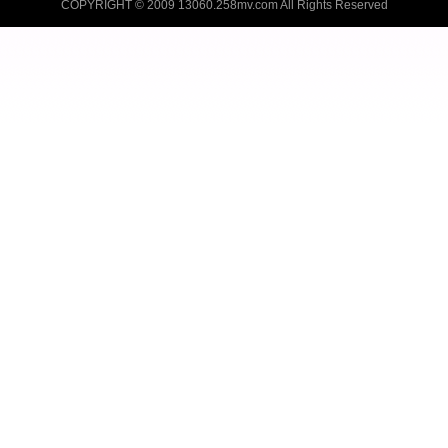
COPYRIGHT © 2009
13060.258mv.com
All Rights Reserved